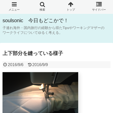
soulsonic 今日もどこかで！
子連れ海外・国内旅行の経験から得たTipsやワーキングマザーの
ワークライフについてゆるく考える。
上下部分を縫っている様子
2016/9/6
2016/9/9