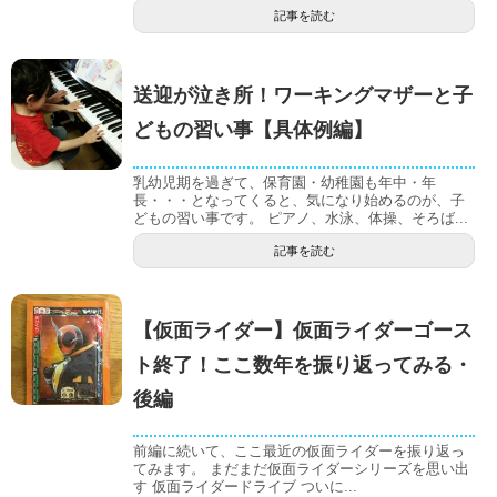
記事を読む
送迎が泣き所！ワーキングマザーと子
どもの習い事【具体例編】
乳幼児期を過ぎて、保育園・幼稚園も年中・年
長・・・となってくると、気になり始めるのが、子
どもの習い事です。 ピアノ、水泳、体操、そろば...
記事を読む
【仮面ライダー】仮面ライダーゴース
ト終了！ここ数年を振り返ってみる・
後編
前編に続いて、ここ最近の仮面ライダーを振り返っ
てみます。 まだまだ仮面ライダーシリーズを思い出
す 仮面ライダードライブ ついに...