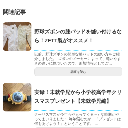
関連記事
野球ズボンの膝パッドを縫い付けるな
ら！ZETT製がオススメ！
以前、野球ズボンの簡単な膝パッドの縫い方をご紹
介しました。 ズボンのメーカーによって、縫いやす
さの違いに気づいたので、追加情報としてご...
記事を読む
実録！未就学児から小学校高学年クリ
スマスプレゼント【未就学児編】
クーリスマスが今年もやぁってくる～♪ な時期がや
ってまいりました！ 毎年悩むのが、「プレゼントは
何をあげよう？」ということです。 ...