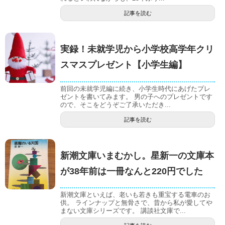
記事を読む
実録！未就学児から小学校高学年クリ
スマスプレゼント【小学生編】
前回の未就学児編に続き、小学生時代にあげたプレ
ゼントを書いてみます。 男の子へのプレゼントです
ので、そこをどうぞご了承いただき...
記事を読む
新潮文庫いまむかし。星新一の文庫本
が38年前は一冊なんと220円でした
新潮文庫といえば、老いも若きも重宝する電車のお
供。 ラインナップと無骨さで、昔から私が愛してや
まない文庫シリーズです。 講談社文庫で...