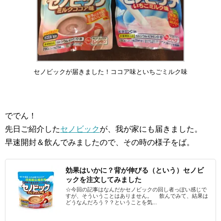
セノビックが届きました！ココア味といちごミルク味
ででん！
先日ご紹介した
セノビック
が、我が家にも届きました。
早速開封＆飲んでみましたので、その時の様子をば。
効果はいかに？背が伸びる（という）セノビ
ックを注文してみました
☆今回の記事はなんだかセノビックの回し者っぽい感じで
すが、そういうことはありません。 飲んでみて、結果は
どうなんだろう？？ということを気...