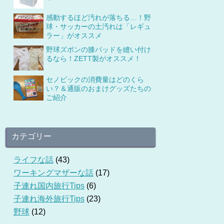
感動するほど汚れが落ちる…！野
球・サッカーの土汚れは「レギュ
ラー」がオススメ
野球ズボンの膝パッドを縫い付け
るなら！ZETT製がオススメ！
セノビックの消費量はどのくら
い？＆通販のおまけグッズたちの
ご紹介
カテゴリー
ライフな話
(43)
ワーキングマザーな話
(17)
子連れ国内旅行Tips
(6)
子連れ海外旅行Tips
(23)
野球
(12)